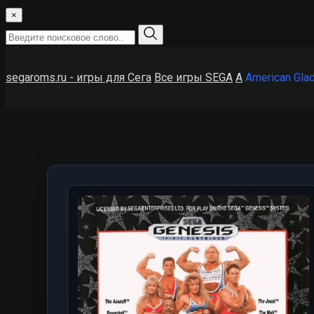
×
segaroms.ru - игры для Сега
Все игры SEGA
A
American Glad