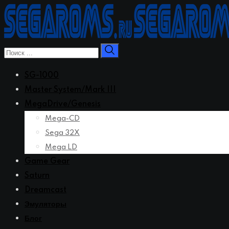
Перейти
к
контенту
SG-1000
Master System/Mark III
MegaDrive/Genesis
Mega-CD
Sega 32X
Mega LD
Game Gear
Saturn
Dreamcast
Эмуляторы
Блог