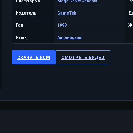
Платформа
Mega Drive/Genesis
Р
Издатель
GameTek
Да
Год
1993
Ж
Язык
Английский
СКАЧАТЬ ROM
СМОТРЕТЬ ВИДЕО