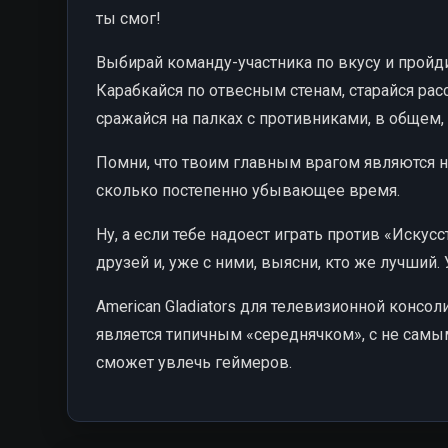
ты смог!
Выбирай команду-участника по вкусу и пройди
Карабкайся по отвесным стенам, старайся рас
сражайся на палках с противниками, в общем,
Помни, что твоим главным врагом являются н
сколько постепенно убывающее время.
Ну, а если тебе надоест играть против «Искус
друзей и, уже с ними, выясни, кто же лучший. 
American Gladiators для телевизионной консол
является типичным «середнячком», с не самы
сможет увлечь геймеров.