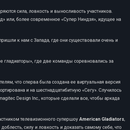
еряются сила, ловкость и выносливость участников.
д» или, более современное «Супер Ниндзя», идущее на
пришли к нам с Запада, где они существовали очень и
ие гладиаторы», где две команды соревновались за
елям, что сперва была создана ее виртуальная версия
портирована и на шестнадцатибитную «Сегу». Случилось
agitec Design Inc., которые сделали все, чтобы аркада
участником телевизионного супершоу
American Gladiators
,
облесть, силу и ловкость и доказать самому себе, что