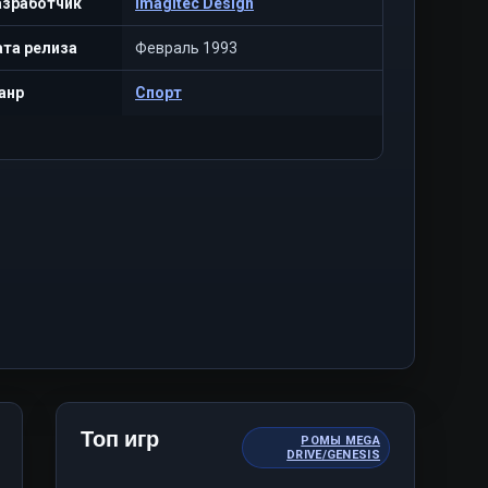
азработчик
Imagitec Design
та релиза
Февраль 1993
анр
Спорт
Топ игр
РОМЫ MEGA
DRIVE/GENESIS