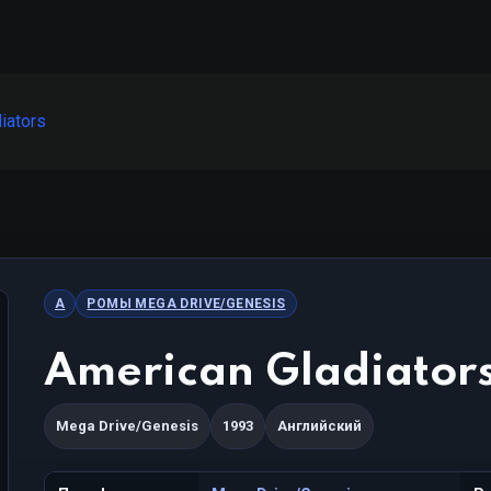
iators
A
РОМЫ MEGA DRIVE/GENESIS
American Gladiator
Mega Drive/Genesis
1993
Английский