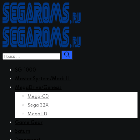
Перейти
к
контенту
SG-1000
Master System/Mark III
MegaDrive/Genesis
Mega-CD
Sega 32X
Mega LD
Game Gear
Saturn