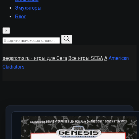
Эмуляторы
Блог
×
segaroms.ru - игры для Сега
Все игры SEGA
A
American
Gladiators