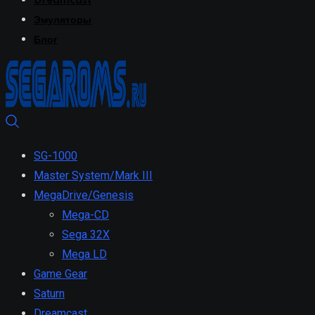
Dreamcast
Эмуляторы
Блог
SG-1000
Master System/Mark III
MegaDrive/Genesis
Mega-CD
Sega 32X
Mega LD
Game Gear
Saturn
Dreamcast