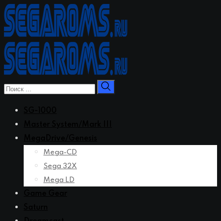
Перейти
к
контенту
SG-1000
Master System/Mark III
MegaDrive/Genesis
Mega-CD
Sega 32X
Mega LD
Game Gear
Saturn