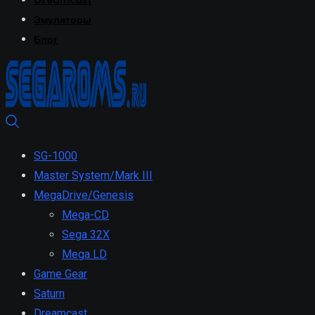
Dreamcast
Эмуляторы
Блог
SG-1000
Master System/Mark III
MegaDrive/Genesis
Mega-CD
Sega 32X
Mega LD
Game Gear
Saturn
Dreamcast