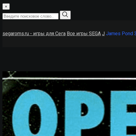
×
segaroms.ru - игры для Сега
Все игры SEGA
J
James Pond 3: