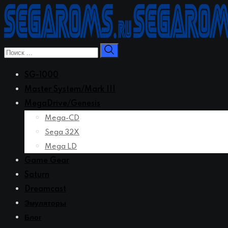
Перейти
к
контенту
SG-1000
Master System/Mark III
MegaDrive/Genesis
Mega-CD
Sega 32X
Mega LD
Game Gear
Saturn
Dreamcast
Эмуляторы
Блог