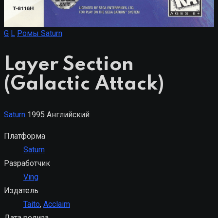
G
L
Ромы Saturn
Layer Section
(Galactic Attack)
Saturn
1995
Английский
Платформа
Saturn
Разработчик
Ving
Издатель
Taito
,
Acclaim
Дата релиза