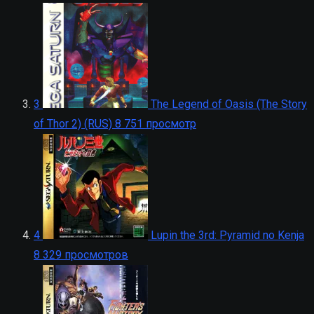
3
The Legend of Oasis (The Story
of Thor 2) (RUS)
8 751 просмотр
4
Lupin the 3rd: Pyramid no Kenja
8 329 просмотров