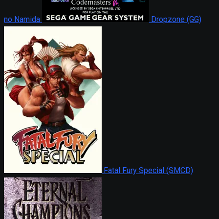
no Namida
Dropzone (GG)
Fatal Fury Special (SMCD)