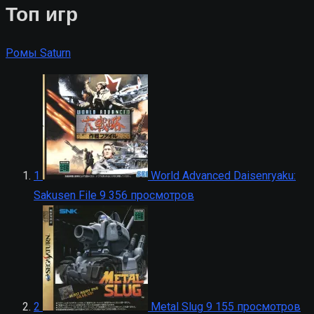
Топ игр
Ромы Saturn
1
World Advanced Daisenryaku:
Sakusen File
9 356 просмотров
2
Metal Slug
9 155 просмотров