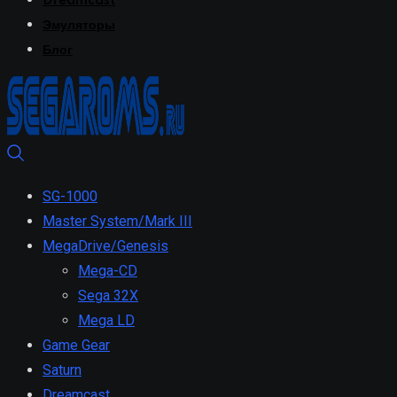
Dreamcast
Эмуляторы
Блог
SG-1000
Master System/Mark III
MegaDrive/Genesis
Mega-CD
Sega 32X
Mega LD
Game Gear
Saturn
Dreamcast