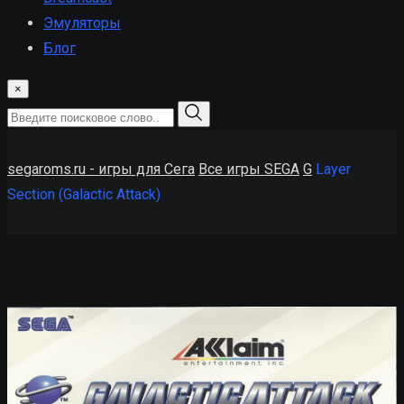
Эмуляторы
Блог
×
segaroms.ru - игры для Сега
Все игры SEGA
G
Layer
Section (Galactic Attack)