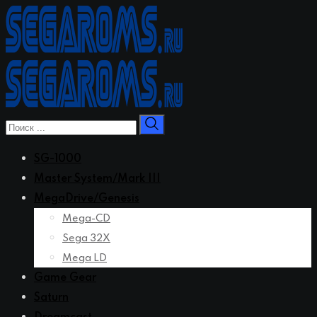
Перейти
к
контенту
SG-1000
Master System/Mark III
MegaDrive/Genesis
Mega-CD
Sega 32X
Mega LD
Game Gear
Saturn