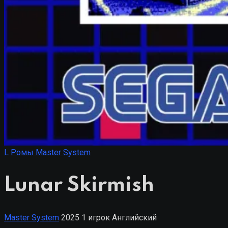
L
Ромы Master System
Lunar Skirmish
Master System
2025
1 игрок
Английский