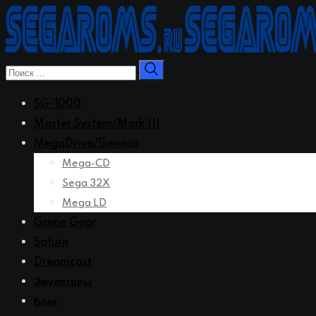
Перейти
к
контенту
SG-1000
Master System/Mark III
MegaDrive/Genesis
Mega-CD
Sega 32X
Mega LD
Game Gear
Saturn
Dreamcast
Эмуляторы
Блог