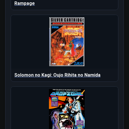
Rampage
Solomon no Kagi: Oujo Rihita no Namida