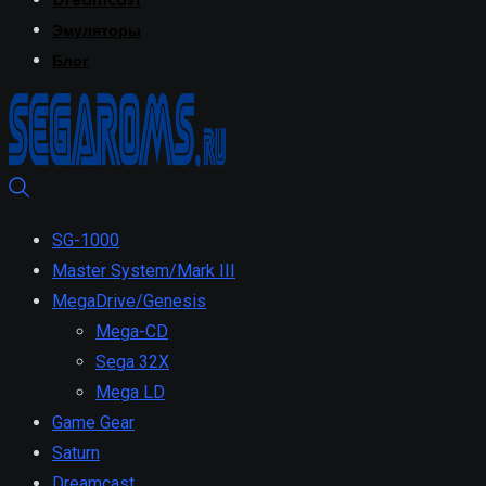
Dreamcast
Эмуляторы
Блог
SG-1000
Master System/Mark III
MegaDrive/Genesis
Mega-CD
Sega 32X
Mega LD
Game Gear
Saturn
Dreamcast