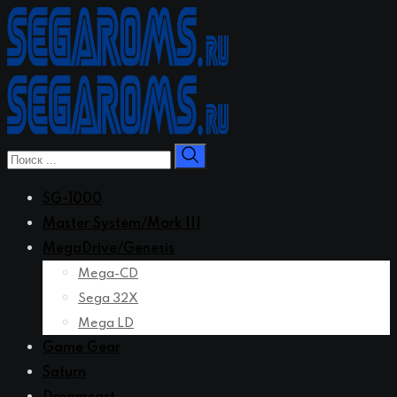
Перейти
к
контенту
SG-1000
Master System/Mark III
MegaDrive/Genesis
Mega-CD
Sega 32X
Mega LD
Game Gear
Saturn