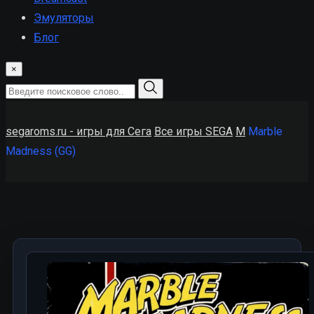
Эмуляторы
Блог
×
segaroms.ru - игры для Сега
Все игры SEGA
M
Marble
Madness (GG)