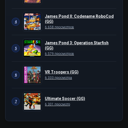
James Pond II: Codename RoboCod
(GG)
4
6 658 просмотров
James Pond 3: Operation Starfish
(GG)
5
6 579 просмотров
VR Troopers (GG)
6
6 333 просмотра
Ultimate Soccer (GG)
7
6 301 просмотр