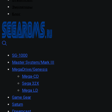
Dreamcast
Эмуляторы
Блог
SG-1000
Master System/Mark III
MegaDrive/Genesis
Mega-CD
Sega 32X
Mega LD
Game Gear
Saturn
Dreamcast