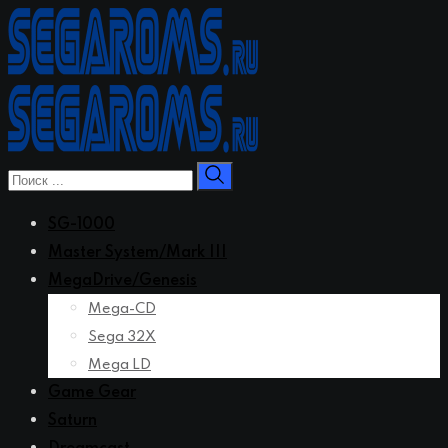
Перейти
к
контенту
SG-1000
Master System/Mark III
MegaDrive/Genesis
Mega-CD
Sega 32X
Mega LD
Game Gear
Saturn