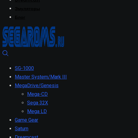
Dreamcast
Эмуляторы
Блог
SG-1000
Master System/Mark III
MegaDrive/Genesis
Mega-CD
Sega 32X
Mega LD
Game Gear
Saturn
Dreamcast