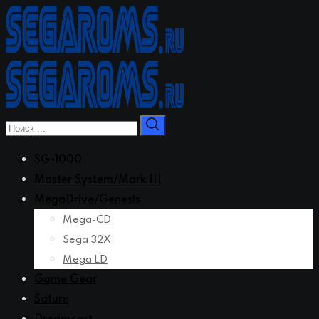
Перейти
к
контенту
SG-1000
Master System/Mark III
MegaDrive/Genesis
Mega-CD
Sega 32X
Mega LD
Game Gear
Saturn