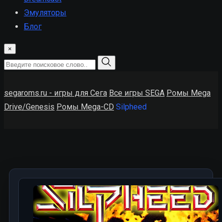
Эмуляторы
Блог
×
segaroms.ru - игры для Сега
Все игры SEGA
Ромы Mega
Drive/Genesis
Ромы Mega-CD
Silpheed