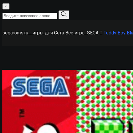
×
segaroms.ru - игры для Сега
Все игры SEGA
T
Teddy Boy Bl