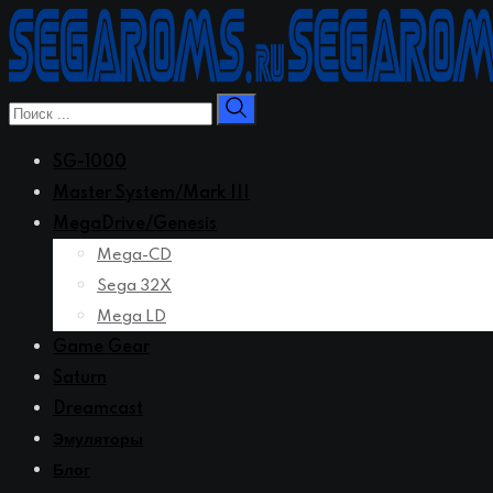
Перейти
к
контенту
SG-1000
Master System/Mark III
MegaDrive/Genesis
Mega-CD
Sega 32X
Mega LD
Game Gear
Saturn
Dreamcast
Эмуляторы
Блог