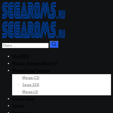
Перейти
к
контенту
SG-1000
Master System/Mark III
MegaDrive/Genesis
Mega-CD
Sega 32X
Mega LD
Game Gear
Saturn