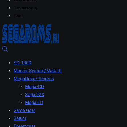
Dreamcast
Эмуляторы
Блог
SG-1000
Master System/Mark III
MegaDrive/Genesis
Mega-CD
Sega 32X
Mega LD
Game Gear
Saturn
Dreamcast