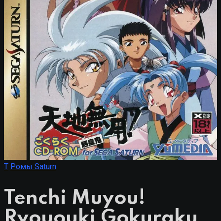
T
Ромы Saturn
Tenchi Muyou!
Ryououki Gokuraku