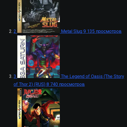
2
Metal Slug
9 135 просмотров
3
The Legend of Oasis (The Story
of Thor 2) (RUS)
8 740 просмотров