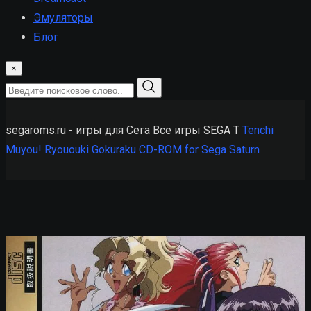
Эмуляторы
Блог
×
segaroms.ru - игры для Сега
Все игры SEGA
T
Tenchi
Muyou! Ryououki Gokuraku CD-ROM for Sega Saturn