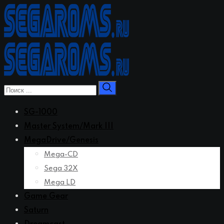
Перейти
к
контенту
SG-1000
Master System/Mark III
MegaDrive/Genesis
Mega-CD
Sega 32X
Mega LD
Game Gear
Saturn