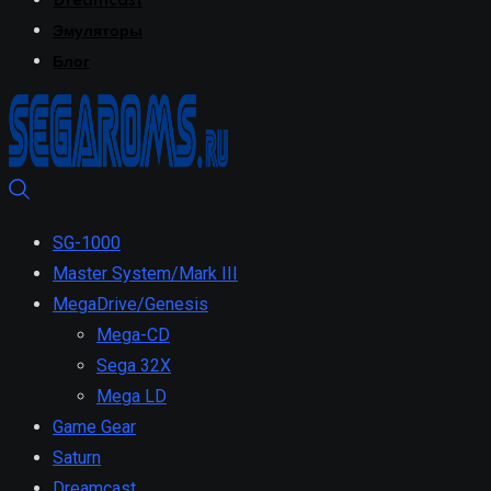
Dreamcast
Эмуляторы
Блог
SG-1000
Master System/Mark III
MegaDrive/Genesis
Mega-CD
Sega 32X
Mega LD
Game Gear
Saturn
Dreamcast