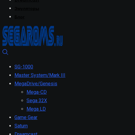
Dreamcast
Эмуляторы
Блог
SG-1000
Master System/Mark III
MegaDrive/Genesis
Mega-CD
Sega 32X
Mega LD
Game Gear
Saturn
Dreamcast