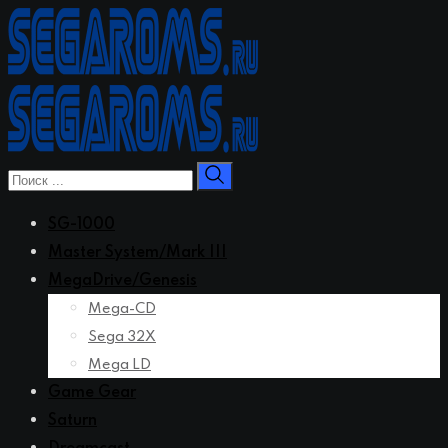
Перейти
к
контенту
SG-1000
Master System/Mark III
MegaDrive/Genesis
Mega-CD
Sega 32X
Mega LD
Game Gear
Saturn