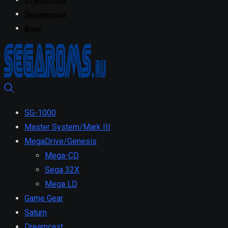
Dreamcast
Эмуляторы
Блог
SG-1000
Master System/Mark III
MegaDrive/Genesis
Mega-CD
Sega 32X
Mega LD
Game Gear
Saturn
Dreamcast