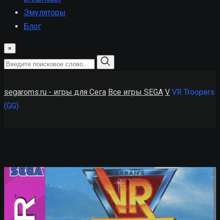
Эмуляторы
Блог
×
segaroms.ru - игры для Сега
Все игры SEGA
V
VR Troopers
(GG)