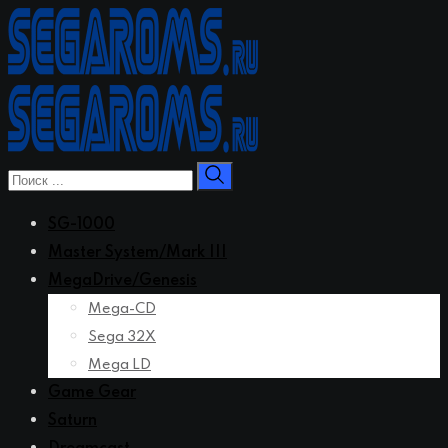
Перейти
к
контенту
SG-1000
Master System/Mark III
MegaDrive/Genesis
Mega-CD
Sega 32X
Mega LD
Game Gear
Saturn