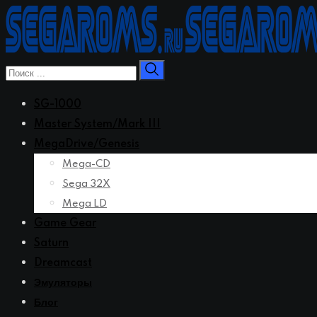
Перейти
к
контенту
SG-1000
Master System/Mark III
MegaDrive/Genesis
Mega-CD
Sega 32X
Mega LD
Game Gear
Saturn
Dreamcast
Эмуляторы
Блог