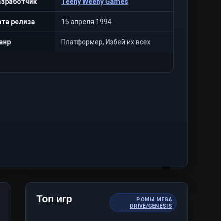
азработчик
Teeny Weeny Games
та релиза
15 апреля 1994
анр
Платформер, Избей их всех
Топ игр
РОМЫ MEGA
DRIVE/GENESIS