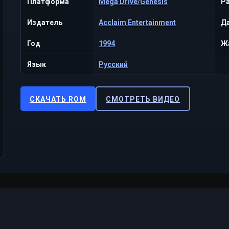
Платформа
Mega Drive/Genesis
Р
Издатель
Acclaim Entertainment
Да
Год
1994
Ж
Язык
Русский
СКАЧАТЬ ROM
СМОТРЕТЬ ВИДЕО