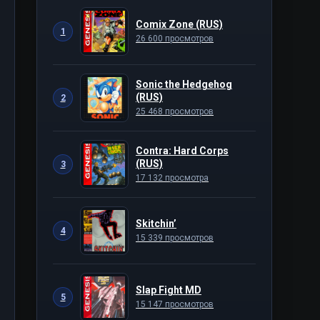
Comix Zone (RUS)
1
26 600 просмотров
Sonic the Hedgehog
(RUS)
2
25 468 просмотров
Contra: Hard Corps
(RUS)
3
17 132 просмотра
Skitchin’
4
15 339 просмотров
Slap Fight MD
5
15 147 просмотров