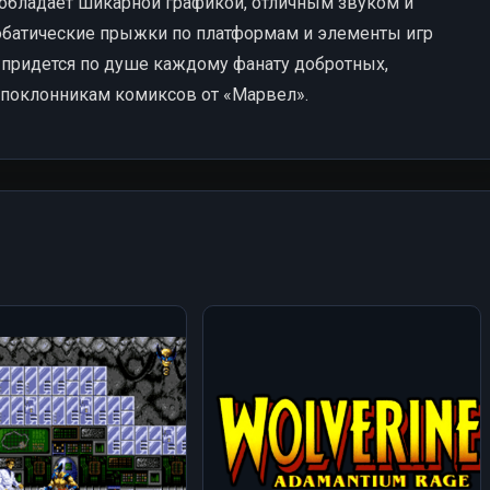
 обладает шикарной графикой, отличным звуком и
обатические прыжки по платформам и элементы игр
» придется по душе каждому фанату добротных,
о поклонникам комиксов от «Марвел».