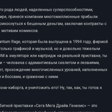
о рода людей, наделенных суперспособностями,
ире, принеся компании многомиллионные прибыли.
прикоснуться к бешеным деньгам, заключая контракты с
о мотивам комиксов.
antium Rage, которая была выпущена в 1994 году, фирмой
 только графикой и музыкой, но и довольно тяжелым
ОМ в эмуляторе или картридж на реальной приставке, ты
и – человека с адамантиевым скелетом и лезвиями,
ет, прохождение многочисленных уровней, наполненных
и боссами, и сражение с ними.
на-киборга, и уничтожить его! Ну, так, как, ты готов к
битной приставки «Сега Мега Драйв Генезис» — это