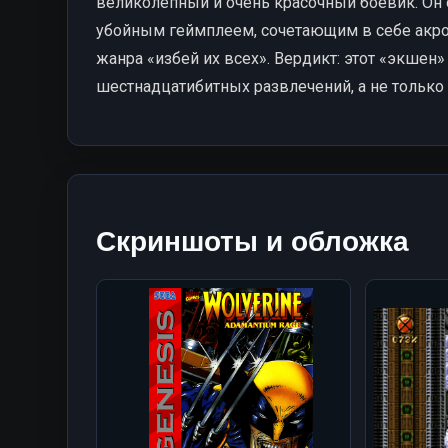
великолепный и очень красочный боевик. Он
убойным геймплеем, сочетающим в себе акр
жанра «избей их всех». Вердикт: этот «экшен
шестнадцатибитных развлечений, а не тольк
Скриншоты и обложка