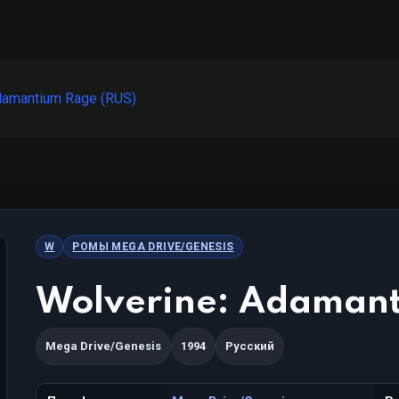
damantium Rage (RUS)
W
РОМЫ MEGA DRIVE/GENESIS
Wolverine: Adamant
Mega Drive/Genesis
1994
Русский