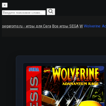
×
segaroms.ru - игры для Сега
Все игры SEGA
W
Wolverine: A