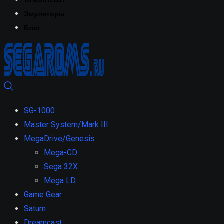
Dreamcast
Эмуляторы
Блог
SG-1000
Master System/Mark III
MegaDrive/Genesis
Mega-CD
Sega 32X
Mega LD
Game Gear
Saturn
Dreamcast