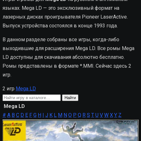
языках. Mega LD — это эксклюзивный формат на
лазерных дисках проигрывателя Pioneer LaserActive.
Выпуск устройства состоялся в конце 1993 года.
В данном разделе собраны все игры, когда-либо
выходившие для расширения Mega LD. Все ромы Mega
LD доступны для скачивания абсолютно бесплатно.
Ромы представлены в формате *.MMI. Сейчас здесь 2
игр.
2 игр
Mega LD
Поиск
Найти
игры
Mega LD
#
A
B
C
D
E
F
G
H
I
J
K
L
M
N
O
P
Q
R
S
T
U
V
W
X
Y
Z