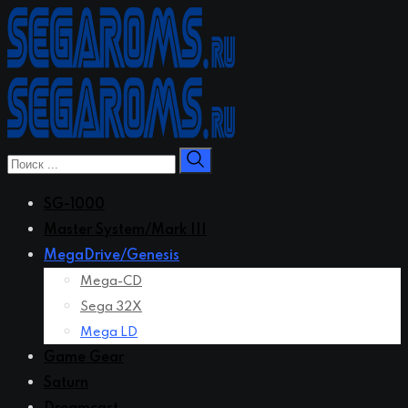
Перейти
к
контенту
SG-1000
Master System/Mark III
MegaDrive/Genesis
Mega-CD
Sega 32X
Mega LD
Game Gear
Saturn