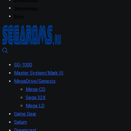
Dreamcast
Эмуляторы
Блог
SG-1000
Master System/Mark III
MegaDrive/Genesis
Mega-CD
Sega 32X
Mega LD
Game Gear
Saturn
Dreamcast