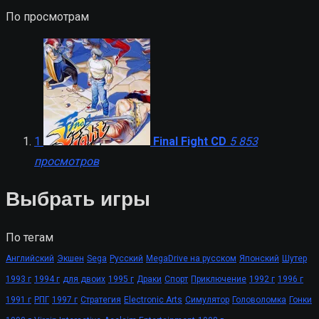
По просмотрам
1
Final Fight CD
5 853
просмотров
Выбрать игры
По тегам
Английский
Экшен
Sega
Русский
MegaDrive на русском
Японский
Шутер
1993 г
1994 г
для двоих
1995 г
Драки
Спорт
Приключение
1992 г
1996 г
1991 г
РПГ
1997 г
Стратегия
Electronic Arts
Симулятор
Головоломка
Гонки