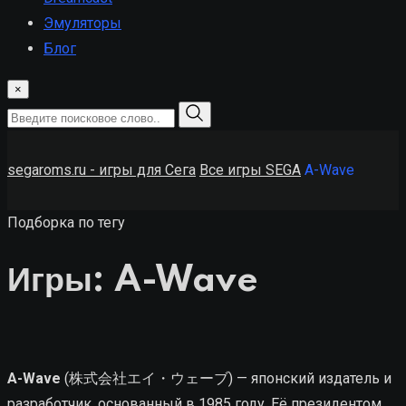
Эмуляторы
Блог
×
segaroms.ru - игры для Сега
Все игры SEGA
A-Wave
Подборка по тегу
Игры: A-Wave
A-Wave
(株式会社エイ・ウェーブ) — японский издатель и
разработчик, основанный в 1985 году. Её президентом