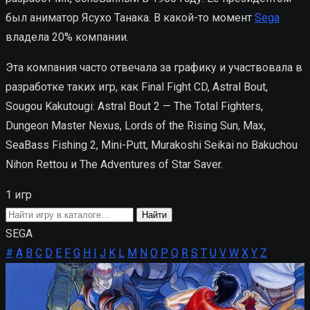
был аниматор Ясухо Танака. В какой-то момент
Sega
владела 20% компании.
Эта компания часто отвечала за графику и участвовала в
разработке таких игр, как Final Fight CD, Astral Bout,
Sougou Kakutougi: Astral Bout 2 — The Total Fighters,
Dungeon Master Nexus, Lords of the Rising Sun, Max,
SeaBass Fishing 2, Mini-Putt, Murakoshi Seikai no Bakuchou
Nihon Rettou и The Adventures of Star Saver.
1 игр
Поиск
Найти
игры
SEGA
#
A
B
C
D
E
F
G
H
I
J
K
L
M
N
O
P
Q
R
S
T
U
V
W
X
Y
Z