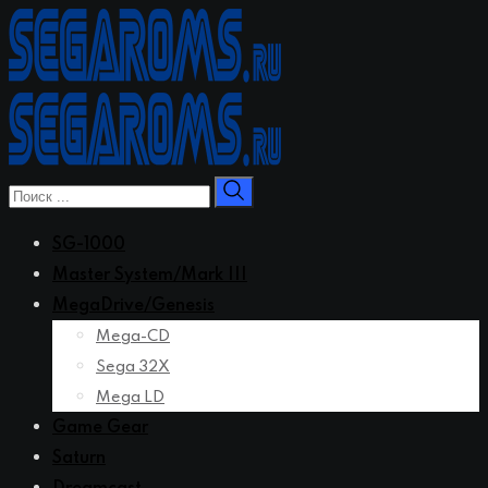
Перейти
к
контенту
SG-1000
Master System/Mark III
MegaDrive/Genesis
Mega-CD
Sega 32X
Mega LD
Game Gear
Saturn