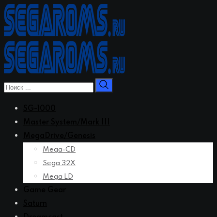
Перейти
к
контенту
SG-1000
Master System/Mark III
MegaDrive/Genesis
Mega-CD
Sega 32X
Mega LD
Game Gear
Saturn