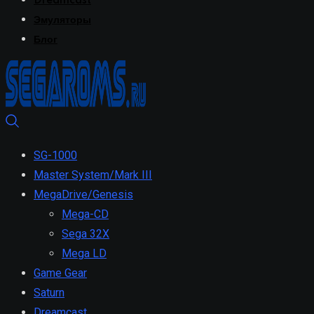
Dreamcast
Эмуляторы
Блог
SG-1000
Master System/Mark III
MegaDrive/Genesis
Mega-CD
Sega 32X
Mega LD
Game Gear
Saturn
Dreamcast