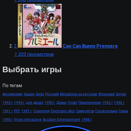
2
Can Can Bunny Premiere
1 333 просмотров
Выбрать игры
По тегам
Английский
Экшен
Sega
Русский
MegaDrive на русском
Японский
Шутер
1993 г
1994 г
для двоих
1995 г
Драки
Спорт
Приключение
1992 г
1996 г
1991 г
РПГ
1997 г
Стратегия
Electronic Arts
Симулятор
Головоломка
Гонки
1990 г
Virgin Interactive
Acclaim Entertainment
1998 г