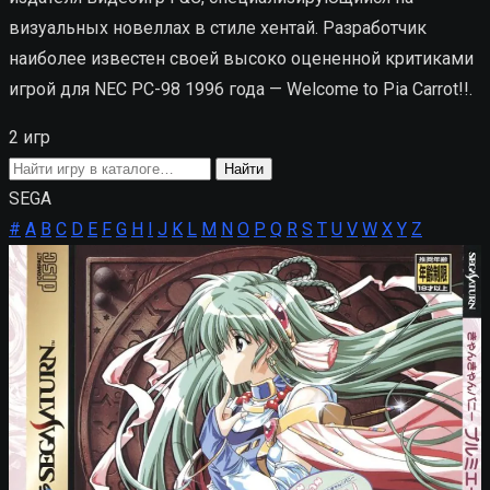
визуальных новеллах в стиле хентай. Разработчик
наиболее известен своей высоко оцененной критиками
игрой для NEC PC-98 1996 года — Welcome to Pia Carrot!!.
2 игр
Поиск
Найти
игры
SEGA
#
A
B
C
D
E
F
G
H
I
J
K
L
M
N
O
P
Q
R
S
T
U
V
W
X
Y
Z