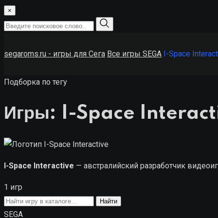
×
segaroms.ru - игры для Сега
Все игры SEGA
I-Space Interact
Подборка по тегу
Игры: I-Space Interact
I-Space Interactive
— австралийский разработчик видеоигр
1 игр
Поиск
Найти
игры
SEGA