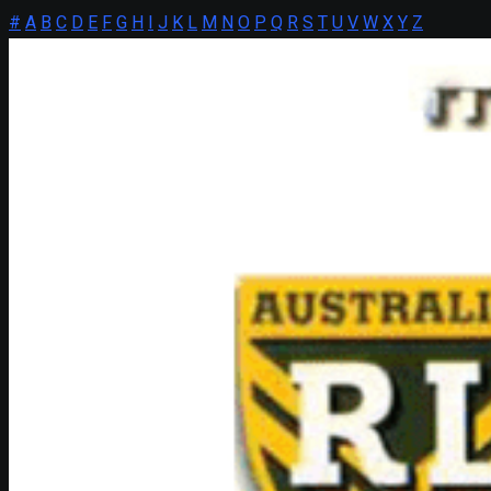
#
A
B
C
D
E
F
G
H
I
J
K
L
M
N
O
P
Q
R
S
T
U
V
W
X
Y
Z