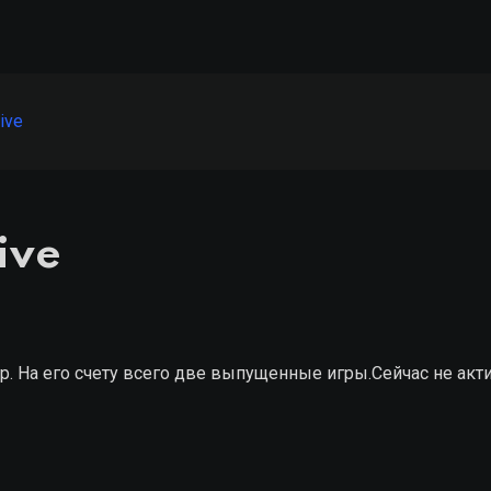
ive
ive
. На его счету всего две выпущенные игры.Сейчас не акт