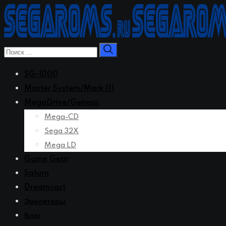
Перейти
к
контенту
SG-1000
Master System/Mark III
MegaDrive/Genesis
Mega-CD
Sega 32X
Mega LD
Game Gear
Saturn
Dreamcast
Эмуляторы
Блог