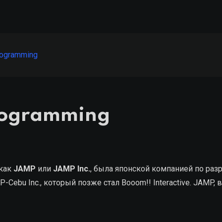
rogramming
rogramming
 как
JAMP
или
JAMP Inc.
, была японской компанией по раз
bu Inc., который позже стал Booom!! Interactive. JAMP, в