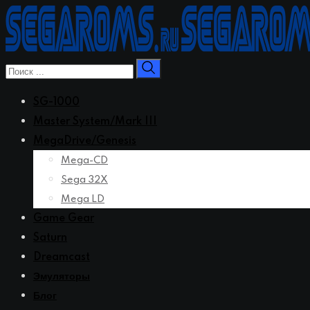
Перейти
к
контенту
SG-1000
Master System/Mark III
MegaDrive/Genesis
Mega-CD
Sega 32X
Mega LD
Game Gear
Saturn
Dreamcast
Эмуляторы
Блог