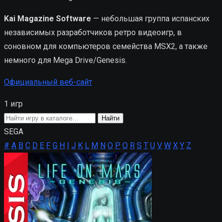
Kai Magazine Software
— небольшая группа испанских
независимых разработчиков ретро видеоигр, в
соновном для компьютеров семейства MSX2, а также
немного для Mega Drive/Genesis.
Официальный веб-сайт
1 игр
Поиск
Найти
игры
SEGA
#
A
B
C
D
E
F
G
H
I
J
K
L
M
N
O
P
Q
R
S
T
U
V
W
X
Y
Z