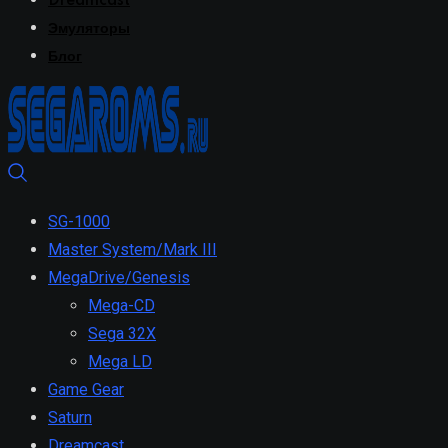
Dreamcast
Эмуляторы
Блог
SG-1000
Master System/Mark III
MegaDrive/Genesis
Mega-CD
Sega 32X
Mega LD
Game Gear
Saturn
Dreamcast