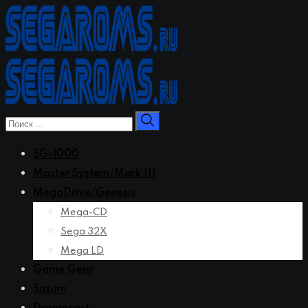
Перейти
к
контенту
SG-1000
Master System/Mark III
MegaDrive/Genesis
Mega-CD
Sega 32X
Mega LD
Game Gear
Saturn