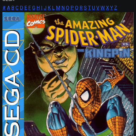
#
A
B
C
D
E
F
G
H
I
J
K
L
M
N
O
P
Q
R
S
T
U
V
W
X
Y
Z