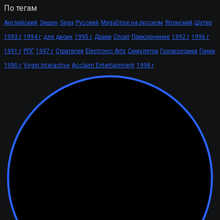
По тегам
Английский
Экшен
Sega
Русский
MegaDrive на русском
Японский
Шутер
1993 г
1994 г
для двоих
1995 г
Драки
Спорт
Приключение
1992 г
1996 г
1991 г
РПГ
1997 г
Стратегия
Electronic Arts
Симулятор
Головоломка
Гонки
1990 г
Virgin Interactive
Acclaim Entertainment
1998 г