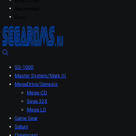
Dreamcast
Эмуляторы
Блог
SG-1000
Master System/Mark III
MegaDrive/Genesis
Mega-CD
Sega 32X
Mega LD
Game Gear
Saturn
Dreamcast