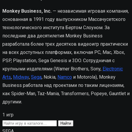
Monkey Business, Inc.
— независимая игровая компания,
основанная в 1991 году выпускником Массачусетского
технологического института Бертом Слоуном. За
последние два десятилетия Monkey Business
разработала более трех десятков видеоигр практически
на всех доступных платформах, включая PC, Mac, Xbox,
PSP, Playstation, Sega Genesis и 3DO. Сотрудничая с
крупными издателями (Warner Brothers, Sony,
Electronic
Arts
,
Midway
,
Sega
, Nokia,
Namco
и Motorola), Monkey
Business работала над проектами по таким лицензиям,
как Spider-Man, Taz-Mania, Transformers, Popeye, Gauntlet и
другими.
1 игр
Поиск
Найти
игры
SEGA