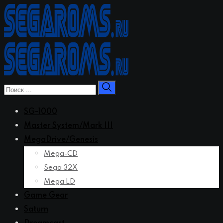
Перейти
к
контенту
SG-1000
Master System/Mark III
MegaDrive/Genesis
Mega-CD
Sega 32X
Mega LD
Game Gear
Saturn