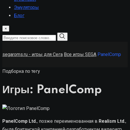
Эмуляторы
Блог
×
segaroms.ru - игры для Сега
Все игры SEGA
PanelComp
Подборка по тегу
Игры: PanelComp
PanelComp Ltd.
, позже переименованная в
Realism Ltd.
,
была британской компанией-разработчиком видеоигр,