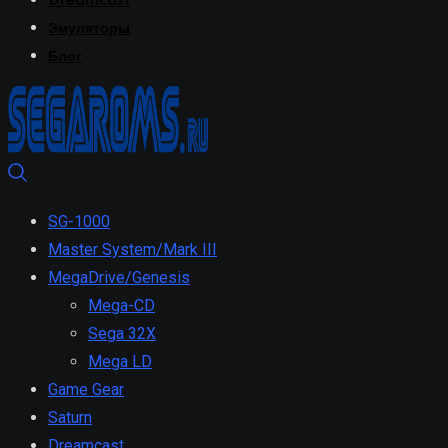
Dreamcast
Эмуляторы
Блог
SG-1000
Master System/Mark III
MegaDrive/Genesis
Mega-CD
Sega 32X
Mega LD
Game Gear
Saturn
Dreamcast