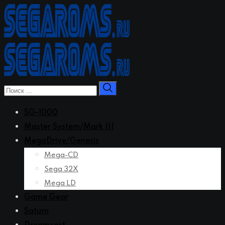
Перейти
к
контенту
SG-1000
Master System/Mark III
MegaDrive/Genesis
Mega-CD
Sega 32X
Mega LD
Game Gear
Saturn