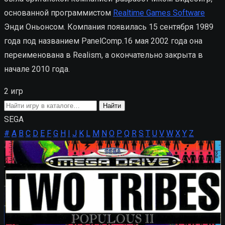
основанной программистом
Realtime Games Software
Энди Оньонсом. Компания появилась 15 сентября 1989
года под названием PanelComp.16 мая 2002 года она
переименована в Realism, а окончательно закрыта в
начале 2010 года.
2 игр
Поиск
Найти
игры
SEGA
#
A
B
C
D
E
F
G
H
I
J
K
L
M
N
O
P
Q
R
S
T
U
V
W
X
Y
Z