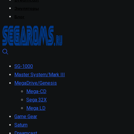
Dreamcast
Эмуляторы
Блог
SG-1000
Master System/Mark III
MegaDrive/Genesis
Mega-CD
Sega 32X
Mega LD
Game Gear
Saturn
Dreamcast