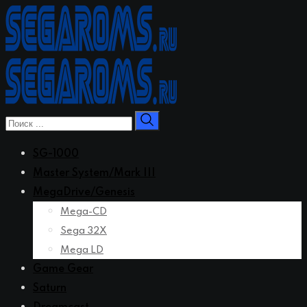
Перейти
к
контенту
SG-1000
Master System/Mark III
MegaDrive/Genesis
Mega-CD
Sega 32X
Mega LD
Game Gear
Saturn