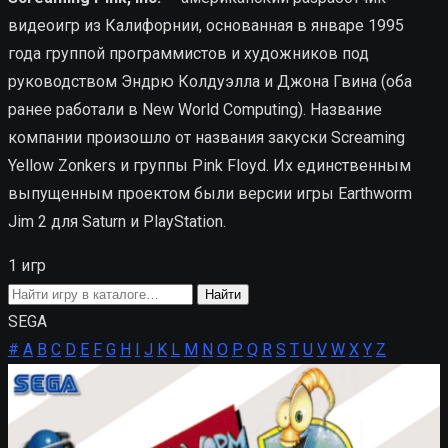
видеоигр из Калифорнии, основанная в январе 1995
года группой программистов и художников под
руководством Эндрю Колдуэлла и Джона Гвина (оба
ранее работали в New World Computing). Название
компании произошло от названия закуски Screaming
Yellow Zonkers и группы Pink Floyd. Их единственным
выпущенным проектом были версии игры Earthworm
Jim 2 для Saturn и PlayStation.
1 игр
Поиск
Найти
игры
SEGA
#
A
B
C
D
E
F
G
H
I
J
K
L
M
N
O
P
Q
R
S
T
U
V
W
X
Y
Z