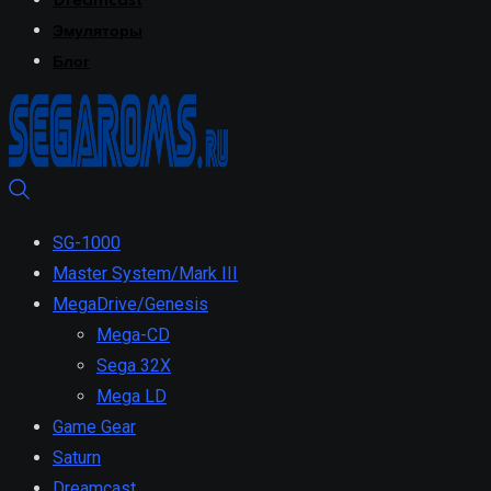
Dreamcast
Эмуляторы
Блог
SG-1000
Master System/Mark III
MegaDrive/Genesis
Mega-CD
Sega 32X
Mega LD
Game Gear
Saturn
Dreamcast