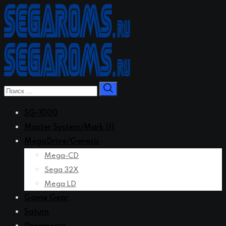
Перейти
к
контенту
SG-1000
Master System/Mark III
MegaDrive/Genesis
Mega-CD
Sega 32X
Mega LD
Game Gear
Saturn