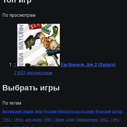
Топ игр
По просмотрам
1
Earthworm Jim 2 (Saturn)
2 633 просмотров
Выбрать игры
По тегам
Английский
Экшен
Sega
Русский
MegaDrive на русском
Японский
Шутер
1993 г
1994 г
для двоих
1995 г
Драки
Спорт
Приключение
1992 г
1996 г