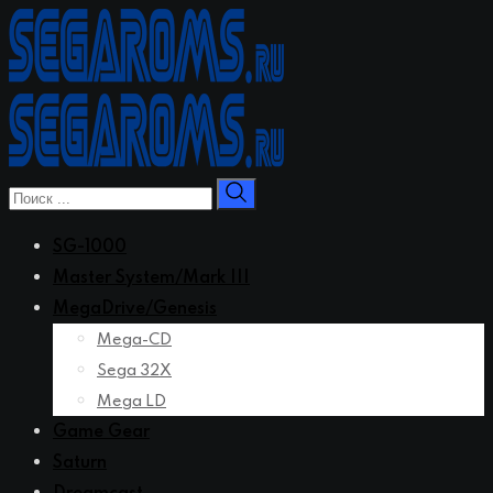
Перейти
к
контенту
SG-1000
Master System/Mark III
MegaDrive/Genesis
Mega-CD
Sega 32X
Mega LD
Game Gear
Saturn