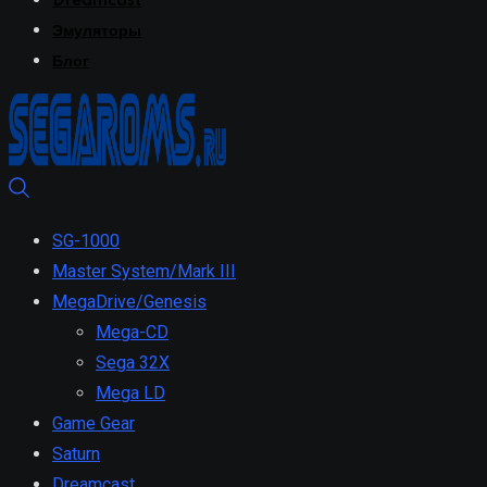
Dreamcast
Эмуляторы
Блог
SG-1000
Master System/Mark III
MegaDrive/Genesis
Mega-CD
Sega 32X
Mega LD
Game Gear
Saturn
Dreamcast