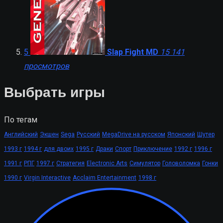
5
Slap Fight MD
15 141
просмотров
Выбрать игры
По тегам
Английский
Экшен
Sega
Русский
MegaDrive на русском
Японский
Шутер
1993 г
1994 г
для двоих
1995 г
Драки
Спорт
Приключение
1992 г
1996 г
1991 г
РПГ
1997 г
Стратегия
Electronic Arts
Симулятор
Головоломка
Гонки
1990 г
Virgin Interactive
Acclaim Entertainment
1998 г