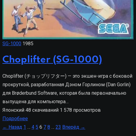
SG-1000
1985
Choplifter (SG-1000)
Choplifter (チョップリフター) — это экшен-игра с боковой
прокруткой, разработанная Дэном Горлином (Dan Gorlin)
для Brøderbund Software, которая была первоначально
выпущена для компьютера…
Японский
48 скачиваний
1 578 просмотров
Подробнее
Пагинация
← Назад
1
…
4
5
6
7
8
…
23
Вперёд →