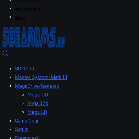
Dreamcast
Эмуляторы
Блог
SG-1000
Master System/Mark III
MegaDrive/Genesis
Mega-CD
Sega 32X
Mega LD
Game Gear
Saturn
Dreamcast