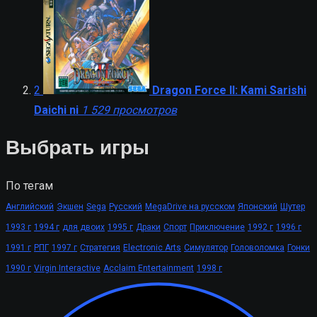
2
Dragon Force II: Kami Sarishi
Daichi ni
1 529 просмотров
Выбрать игры
По тегам
Английский
Экшен
Sega
Русский
MegaDrive на русском
Японский
Шутер
1993 г
1994 г
для двоих
1995 г
Драки
Спорт
Приключение
1992 г
1996 г
1991 г
РПГ
1997 г
Стратегия
Electronic Arts
Симулятор
Головоломка
Гонки
1990 г
Virgin Interactive
Acclaim Entertainment
1998 г