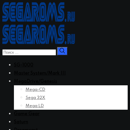
Перейти
к
контенту
SG-1000
Master System/Mark III
MegaDrive/Genesis
Mega-CD
Sega 32X
Mega LD
Game Gear
Saturn