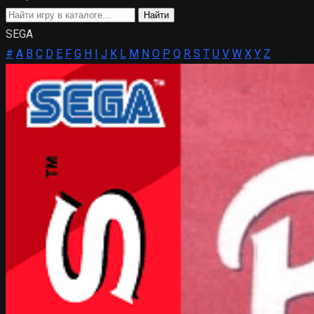
Поиск
Найти
игры
SEGA
#
A
B
C
D
E
F
G
H
I
J
K
L
M
N
O
P
Q
R
S
T
U
V
W
X
Y
Z