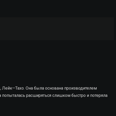
и
,
Лейк
—
Тахо
. Она была
основана
производителем
а
попыталась
расширяться
слишком
быстро
и
потеряла