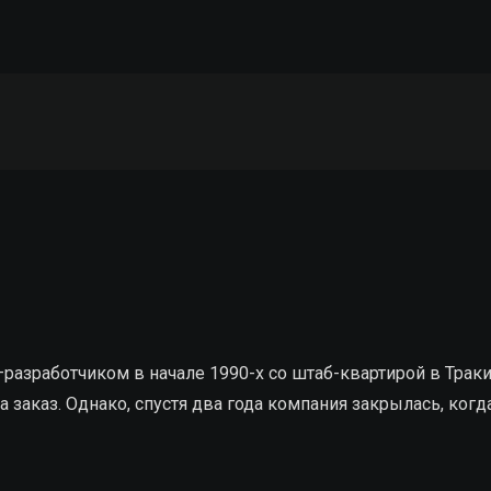
—
разработчиком в начале 1990-х со штаб-квартирой
в
Трак
 заказ. Однако, спустя два года к
омпания
закрылась
,
когд