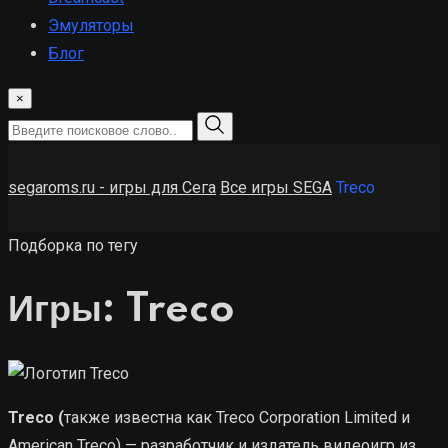
Эмуляторы
Блог
×
segaroms.ru - игры для Сега
Все игры SEGA
Treco
Подборка по тегу
Игры: Treco
Treco (
также известна как Treco Corporation Limited и
American Treco) — разработчик и издатель видеоигр из