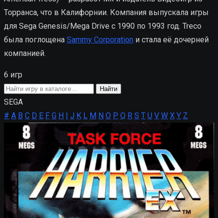
Торранса, что в Калифорнии. Компания выпускала игры
для Sega Genesis/Mega Drive с 1990 по 1993 год. Treco
была поглощена
Sammy Corporation
и стала её дочерней
компанией.
6 игр
Поиск
Найти
игры
SEGA
#
A
B
C
D
E
F
G
H
I
J
K
L
M
N
O
P
Q
R
S
T
U
V
W
X
Y
Z