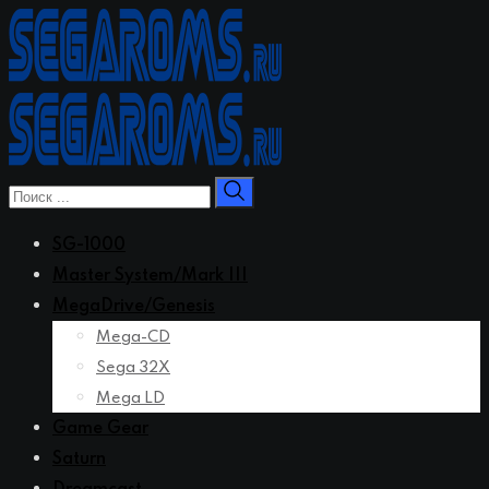
Перейти
к
контенту
SG-1000
Master System/Mark III
MegaDrive/Genesis
Mega-CD
Sega 32X
Mega LD
Game Gear
Saturn