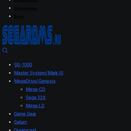
Dreamcast
Эмуляторы
Блог
SG-1000
Master System/Mark III
MegaDrive/Genesis
Mega-CD
Sega 32X
Mega LD
Game Gear
Saturn
Dreamcast