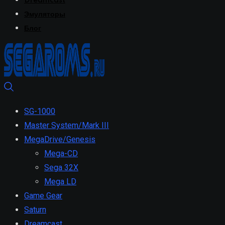
Dreamcast
Эмуляторы
Блог
SG-1000
Master System/Mark III
MegaDrive/Genesis
Mega-CD
Sega 32X
Mega LD
Game Gear
Saturn
Dreamcast