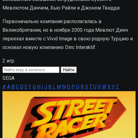
Мевлютом Динчем, Хью Райли и Джоном Твидди.
Первоначально компания располагалась в
Великобритании, но в ноябре 2000 года Мевлют Динч
переехал вместе с Vivid Image в свою родную Турцию и
основал новую компанию Dinc Interaktif.
2 игр
Поиск
Найти
игры
SEGA
#
A
B
C
D
E
F
G
H
I
J
K
L
M
N
O
P
Q
R
S
T
U
V
W
X
Y
Z