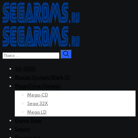
Перейти
к
контенту
SG-1000
Master System/Mark III
MegaDrive/Genesis
Mega-CD
Sega 32X
Mega LD
Game Gear
Saturn