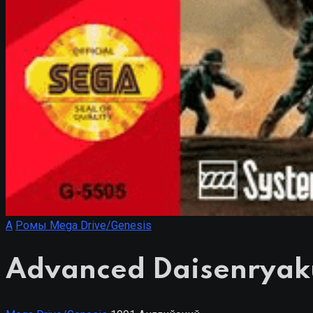
A
Ромы Mega Drive/Genesis
Advanced Daisenryak