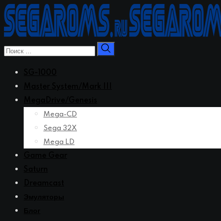
Перейти
к
контенту
SG-1000
Master System/Mark III
MegaDrive/Genesis
Mega-CD
Sega 32X
Mega LD
Game Gear
Saturn
Dreamcast
Эмуляторы
Блог