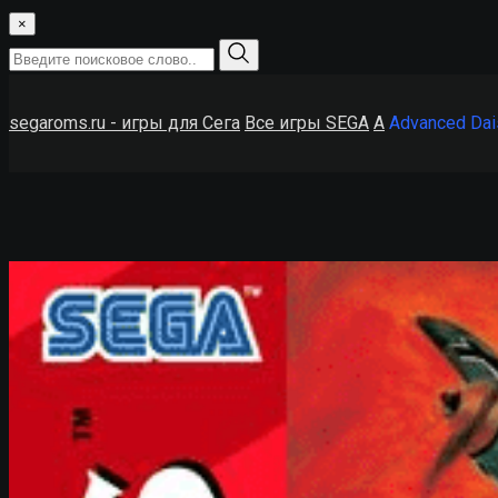
×
segaroms.ru - игры для Сега
Все игры SEGA
A
Advanced Dai