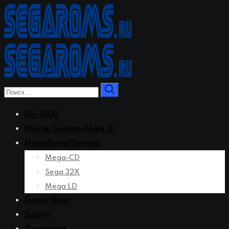
Перейти
к
контенту
SG-1000
Master System/Mark III
MegaDrive/Genesis
Mega-CD
Sega 32X
Mega LD
Game Gear
Saturn