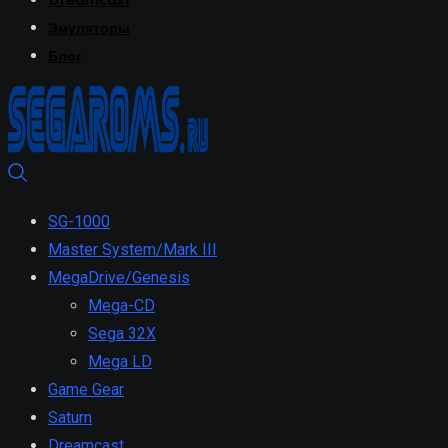
Dreamcast
Эмуляторы
Блог
SG-1000
Master System/Mark III
MegaDrive/Genesis
Mega-CD
Sega 32X
Mega LD
Game Gear
Saturn
Dreamcast