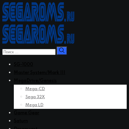
Перейти
к
контенту
SG-1000
Master System/Mark III
MegaDrive/Genesis
Mega-CD
Sega 32X
Mega LD
Game Gear
Saturn