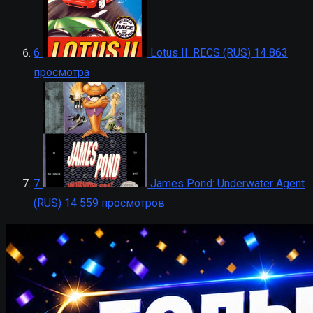
6
Lotus II: RECS (RUS)
14 863
просмотра
7
James Pond: Underwater Agent
(RUS)
14 559 просмотров