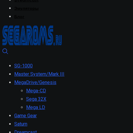
Dreamcast
Эмуляторы
Блог
SG-1000
Master System/Mark III
MegaDrive/Genesis
Mega-CD
Sega 32X
Mega LD
Game Gear
Saturn
Dreamcast