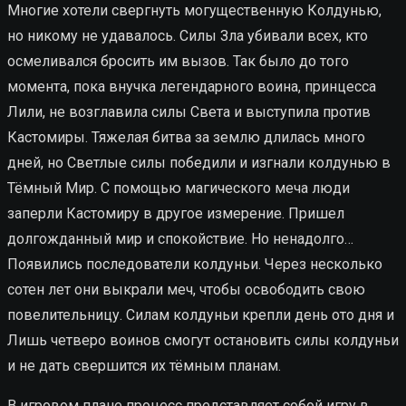
Многие хотели свергнуть могущественную Колдунью,
но никому не удавалось. Силы Зла убивали всех, кто
осмеливался бросить им вызов. Так было до того
момента, пока внучка легендарного воина, принцесса
Лили, не возглавила силы Света и выступила против
Кастомиры. Тяжелая битва за землю длилась много
дней, но Светлые силы победили и изгнали колдунью в
Тёмный Мир. С помощью магического меча люди
заперли Кастомиру в другое измерение. Пришел
долгожданный мир и спокойствие. Но ненадолго…
Появились последователи колдуньи. Через несколько
сотен лет они выкрали меч, чтобы освободить свою
повелительницу. Силам колдуньи крепли день ото дня и
Лишь четверо воинов смогут остановить силы колдуньи
и не дать свершится их тёмным планам.
В игровом плане процесс представляет собой игру в