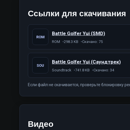
Ссылки для скачивания
Battle Golfer Yui (SMD)
ROM
ROM
298.3 KB
Скачано: 75
Battle Golfer Yui (Саундтрек)
SOU
Soundtrack
741.8 KB
Скачано: 34
Если файл не скачивается, проверьте блокировку ре
Видео