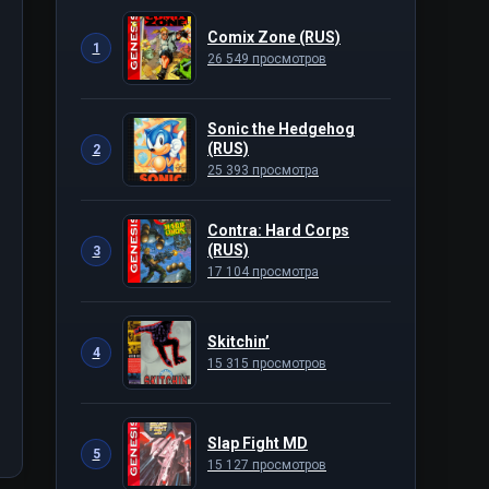
Comix Zone (RUS)
1
26 549 просмотров
Sonic the Hedgehog
(RUS)
2
25 393 просмотра
Contra: Hard Corps
(RUS)
3
17 104 просмотра
Skitchin’
4
15 315 просмотров
Slap Fight MD
5
15 127 просмотров