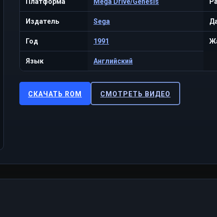
Платформа
Mega Drive/Genesis
Р
Издатель
Sega
Да
Год
1991
Ж
Язык
Английский
СКАЧАТЬ ROM
СМОТРЕТЬ ВИДЕО