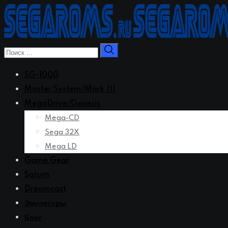
Перейти
к
контенту
SG-1000
Master System/Mark III
MegaDrive/Genesis
Mega-CD
Sega 32X
Mega LD
Game Gear
Saturn
Dreamcast
Эмуляторы
Блог