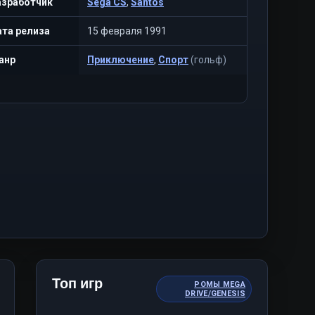
азработчик
Sega CS
,
Santos
та релиза
15 февраля 1991
анр
Приключение
,
Спорт
(гольф)
Топ игр
РОМЫ MEGA
DRIVE/GENESIS