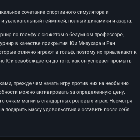
никальное сочетание спортивного симулятора и
и увлекательный геймплей, полный динамики и азарта.
турнир по гольфу с сюжетом о безумном профессоре,
турнир в качестве прикрытия. Юи Мизухара и Ран
торые отлично играют в гольф, поэтому их привлекают к
но Юи освобождается до того, как он успевает промыть
ками, прежде чем начать игру против них на необычно
обности можно активировать за определенную цену,
ого очкам магии в стандартных ролевых играх. Несмотря
на подарить массу удовольствия и оставить после себя