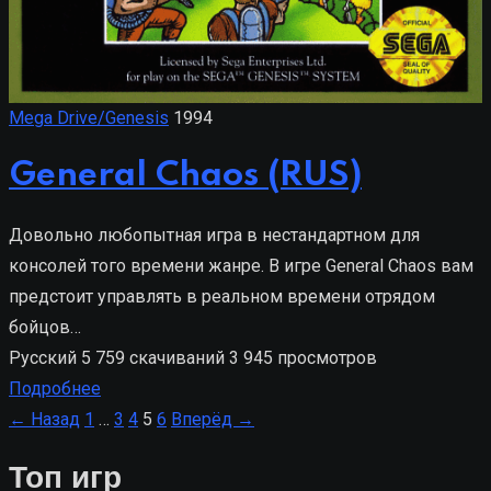
Mega Drive/Genesis
1994
General Chaos (RUS)
Довольно любопытная игра в нестандартном для
консолей того времени жанре. В игре General Chaos вам
предстоит управлять в реальном времени отрядом
бойцов…
Русский
5 759 скачиваний
3 945 просмотров
Подробнее
Пагинация
← Назад
1
…
3
4
5
6
Вперёд →
записей
Топ игр