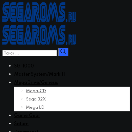
Перейти
к
контенту
SG-1000
Master System/Mark III
MegaDrive/Genesis
Mega-CD
Sega 32X
Mega LD
Game Gear
Saturn