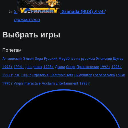
5
Granada (RUS)
8 947
просмотров
Выбрать игры
По тегам
Английский
Экшен
Sega
Русский
MegaDrive на русском
Японский
Шутер
1993 г
1994 г
для двоих
1995 г
Драки
Спорт
Приключение
1992 г
1996 г
1991 г
РПГ
1997 г
Стратегия
Electronic Arts
Симулятор
Головоломка
Гонки
1990 г
Virgin Interactive
Acclaim Entertainment
1998 г