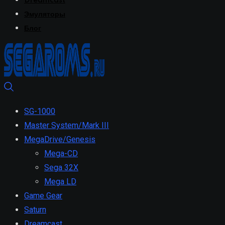
Dreamcast
Эмуляторы
Блог
SG-1000
Master System/Mark III
MegaDrive/Genesis
Mega-CD
Sega 32X
Mega LD
Game Gear
Saturn
Dreamcast