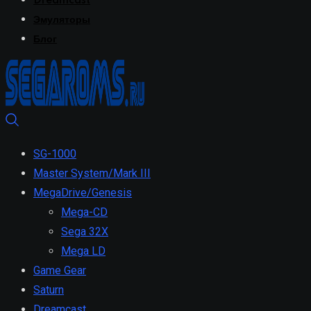
Dreamcast
Эмуляторы
Блог
SG-1000
Master System/Mark III
MegaDrive/Genesis
Mega-CD
Sega 32X
Mega LD
Game Gear
Saturn
Dreamcast