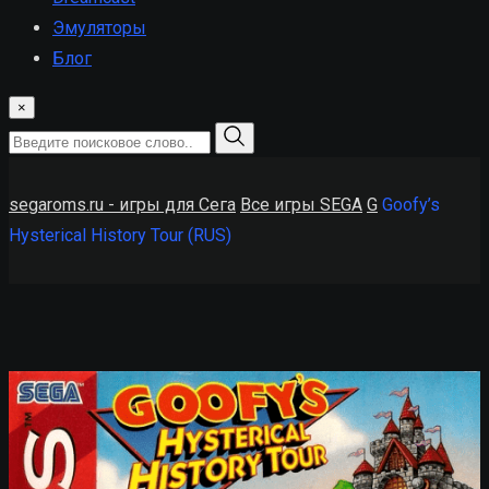
Эмуляторы
Блог
×
segaroms.ru - игры для Сега
Все игры SEGA
G
Goofy’s
Hysterical History Tour (RUS)