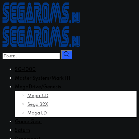
Перейти
к
контенту
SG-1000
Master System/Mark III
MegaDrive/Genesis
Mega-CD
Sega 32X
Mega LD
Game Gear
Saturn