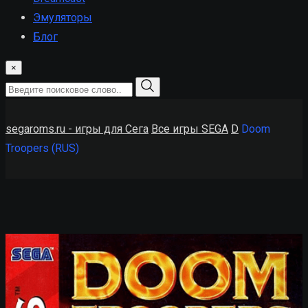
Эмуляторы
Блог
×
segaroms.ru - игры для Сега
Все игры SEGA
D
Doom
Troopers (RUS)