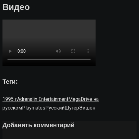
Видео
Теги:
1995 г
Adrenalin Entertainment
MegaDrive на
русском
Playmates
Русский
Шутер
Экшен
Добавить комментарий