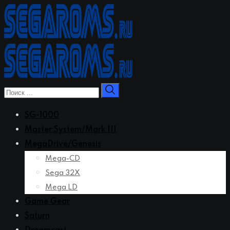
Перейти
к
контенту
SG-1000
Master System/Mark III
MegaDrive/Genesis
Mega-CD
Sega 32X
Mega LD
Game Gear
Saturn