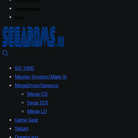
Dreamcast
Эмуляторы
Блог
SG-1000
Master System/Mark III
MegaDrive/Genesis
Mega-CD
Sega 32X
Mega LD
Game Gear
Saturn
Dreamcast