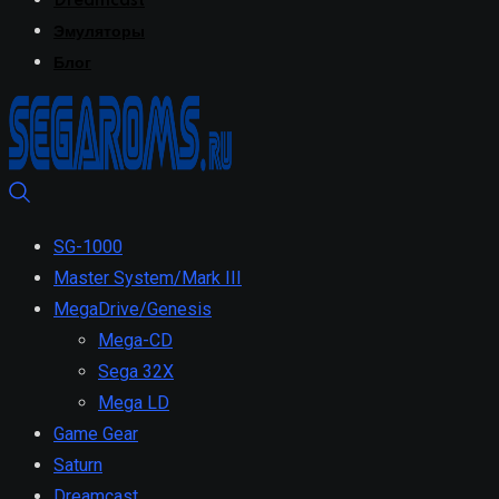
Dreamcast
Эмуляторы
Блог
SG-1000
Master System/Mark III
MegaDrive/Genesis
Mega-CD
Sega 32X
Mega LD
Game Gear
Saturn
Dreamcast