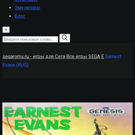
Эмуляторы
Блог
×
segaroms.ru - игры для Сега
Все игры SEGA
E
Earnest
Evans (RUS)