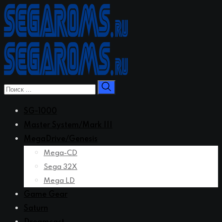
Перейти
к
контенту
SG-1000
Master System/Mark III
MegaDrive/Genesis
Mega-CD
Sega 32X
Mega LD
Game Gear
Saturn