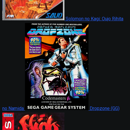
Solomon no Kagi: Oujo Rihita
no Namida
Dropzone (GG)