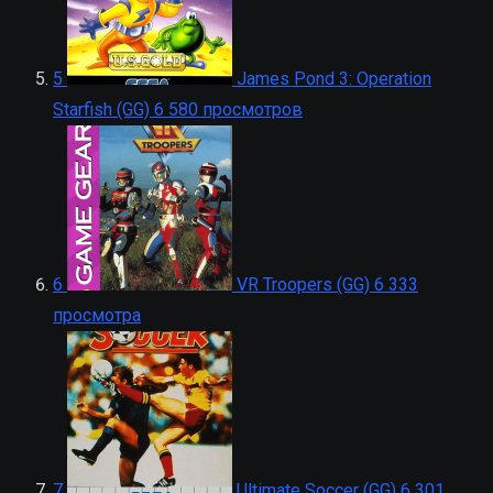
5
James Pond 3: Operation
Starfish (GG)
6 580 просмотров
6
VR Troopers (GG)
6 333
просмотра
7
Ultimate Soccer (GG)
6 301