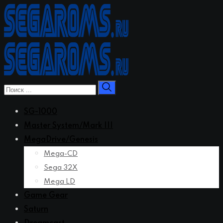
Перейти
к
контенту
SG-1000
Master System/Mark III
MegaDrive/Genesis
Mega-CD
Sega 32X
Mega LD
Game Gear
Saturn