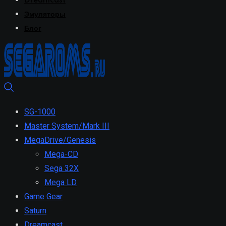
Dreamcast
Эмуляторы
Блог
SG-1000
Master System/Mark III
MegaDrive/Genesis
Mega-CD
Sega 32X
Mega LD
Game Gear
Saturn
Dreamcast