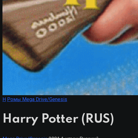
H
Ромы Mega Drive/Genesis
Harry Potter (RUS)