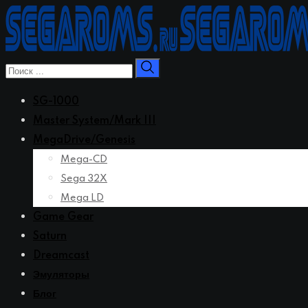
Перейти
к
контенту
SG-1000
Master System/Mark III
MegaDrive/Genesis
Mega-CD
Sega 32X
Mega LD
Game Gear
Saturn
Dreamcast
Эмуляторы
Блог