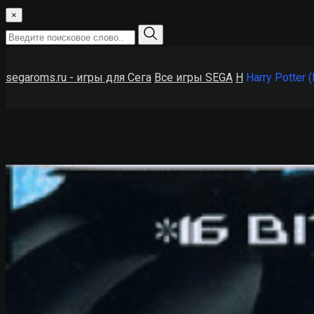
×
segaroms.ru - игры для Сега
Все игры SEGA
H
Harry Potter 