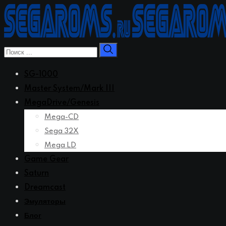
Перейти
к
контенту
SG-1000
Master System/Mark III
MegaDrive/Genesis
Mega-CD
Sega 32X
Mega LD
Game Gear
Saturn
Dreamcast
Эмуляторы
Блог