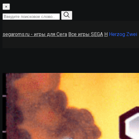
×
segaroms.ru - игры для Сега
Все игры SEGA
H
Herzog Zwei