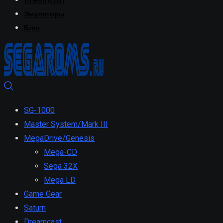
Dreamcast
Эмуляторы
Блог
SG-1000
Master System/Mark III
MegaDrive/Genesis
Mega-CD
Sega 32X
Mega LD
Game Gear
Saturn
Dreamcast