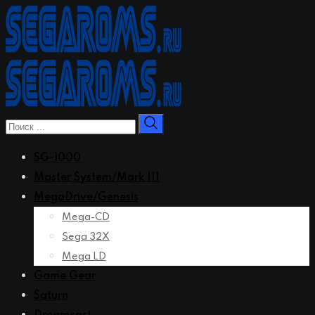
Перейти
к
контенту
SG-1000
Master System/Mark III
MegaDrive/Genesis
Mega-CD
Sega 32X
Mega LD
Game Gear
Saturn