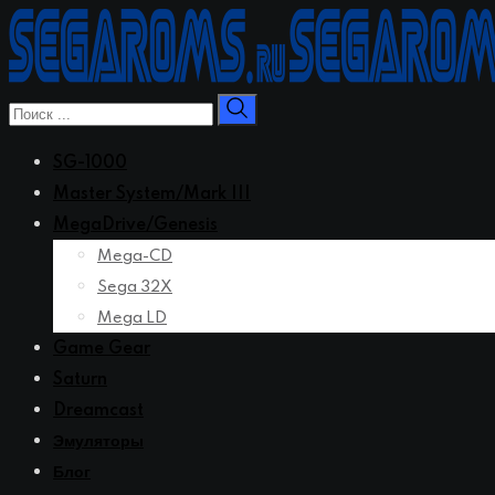
Перейти
к
контенту
SG-1000
Master System/Mark III
MegaDrive/Genesis
Mega-CD
Sega 32X
Mega LD
Game Gear
Saturn
Dreamcast
Эмуляторы
Блог