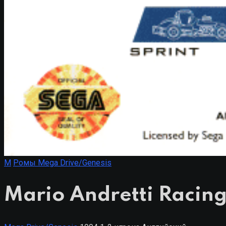
M
Ромы Mega Drive/Genesis
Mario Andretti Racin