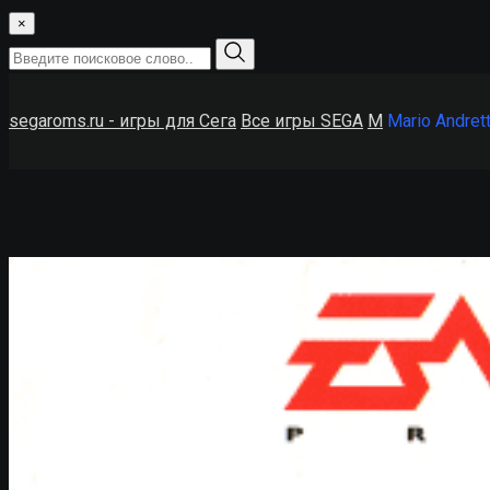
×
segaroms.ru - игры для Сега
Все игры SEGA
M
Mario Andrett