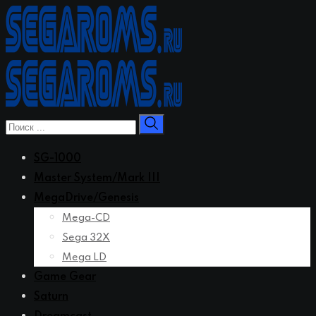
Перейти
к
контенту
SG-1000
Master System/Mark III
MegaDrive/Genesis
Mega-CD
Sega 32X
Mega LD
Game Gear
Saturn