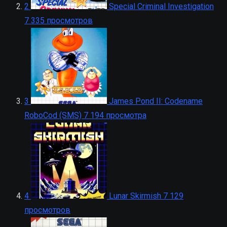
2
Special Criminal Investigation
7 335 просмотров
3
James Pond II: Codename
RoboCod (SMS)
7 194 просмотра
4
Lunar Skirmish
7 129
просмотров