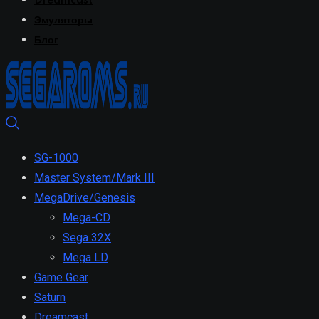
Dreamcast
Эмуляторы
Блог
SG-1000
Master System/Mark III
MegaDrive/Genesis
Mega-CD
Sega 32X
Mega LD
Game Gear
Saturn
Dreamcast