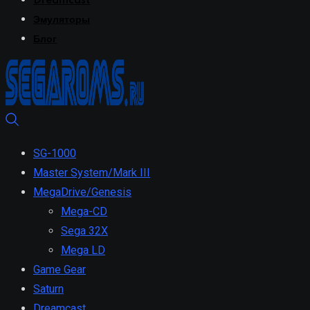
Dreamcast
Эмуляторы
Блог
SG-1000
Master System/Mark III
MegaDrive/Genesis
Mega-CD
Sega 32X
Mega LD
Game Gear
Saturn
Dreamcast