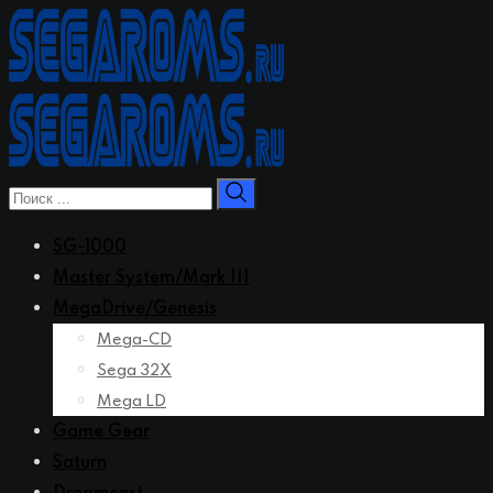
Перейти
к
контенту
SG-1000
Master System/Mark III
MegaDrive/Genesis
Mega-CD
Sega 32X
Mega LD
Game Gear
Saturn