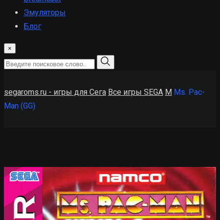
Эмуляторы
Блог
×
segaroms.ru - игры для Сега
Все игры SEGA
M
Ms. Pac-
Man (GG)