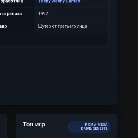
азработчик
Teeny Weeny Games
та релиза
1992
анр
Шутер от третьего лица
Топ игр
РОМЫ MEGA
DRIVE/GENESIS