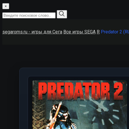
×
segaroms.ru - игры для Сега
Все игры SEGA
R
Predator 2 (R