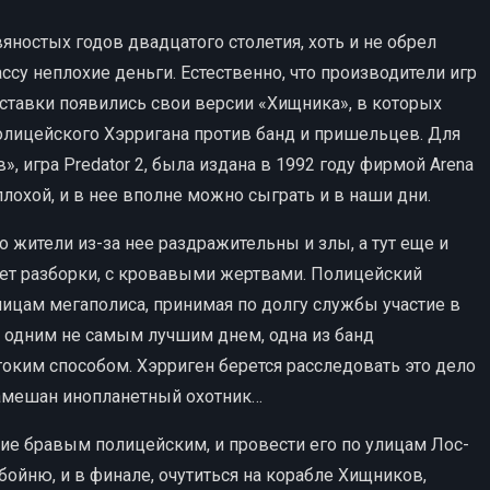
ностых годов двадцатого столетия, хоть и не обрел
ассу неплохие деньги. Естественно, что производители игр
иставки появились свои версии «Хищника», в которых
олицейского Хэрригана против банд и пришельцев. Для
, игра Predator 2, была издана в 1992 году фирмой Arena
еплохой, и в нее вполне можно сыграть и в наши дни.
о жители из-за нее раздражительны и злы, а тут еще и
ает разборки, с кровавыми жертвами. Полицейский
ицам мегаполиса, принимая по долгу службы участие в
т, одним не самым лучшим днем, одна из банд
оким способом. Хэрриген берется расследовать это дело
 замешан инопланетный охотник…
ение бравым полицейским, и провести его по улицам Лос-
бойню, и в финале, очутиться на корабле Хищников,