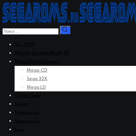
Перейти
к
контенту
SG-1000
Master System/Mark III
MegaDrive/Genesis
Mega-CD
Sega 32X
Mega LD
Game Gear
Saturn
Dreamcast
Эмуляторы
Блог