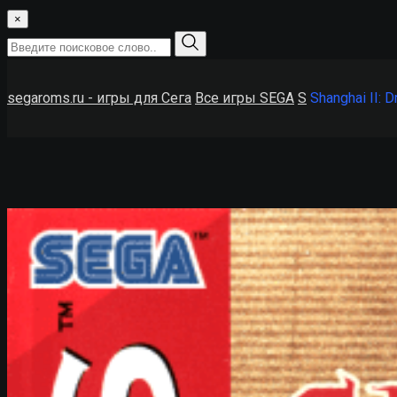
×
segaroms.ru - игры для Сега
Все игры SEGA
S
Shanghai II: D