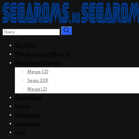
Перейти
к
контенту
SG-1000
Master System/Mark III
MegaDrive/Genesis
Mega-CD
Sega 32X
Mega LD
Game Gear
Saturn
Dreamcast
Эмуляторы
Блог