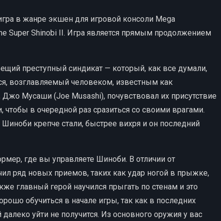
гра в жанре экшен для игровой консоли Mega
he Super Shinobi II. Игра является прямым продолжением
вещий преступный синдикат — который, как все думали,
ся, возглавляемый человеком, известным как
, Джо Мусаши (Joe Musashi), почувствовал их присутствие
, чтобы в очередной раз сразиться со своими врагами.
к Шиноби крепче стали, быстрее вихря и он последний
рмер, где вы управляете Шиноби. В отличии от
чил ряд новых приемов, таких как удар ногой в прыжке,
акже главный герой научился прыгать по стенам и это
рошо обучиться в начале игры, так как в последних
 далеко уйти не получится. Из основного оружия у вас