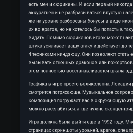
есть меч и сюрикены. И если первый никогда 
аккуратней и не разбрасываться впустую нале
же на уровне разбросаны бонусы в виде икон
их во врагов, но не хотелось бы попасть в та
видать. Помимо сюрикенов игрок может найти 
штука усиливает вашу атаку и действует до те
4 техниками ниндзюцу. Они позволяют стать 
вызывать огненных драконов или пожертвоват
этом полностью восстанавливается шкала здр
Графика в игре просто великолепна. Локации
смотрится потрясающе. Музыкальное сопрово
композиция погружает вас в окружающую атм
можно расслабиться, а где нужно сконцентри
Игра должна была выйти еще в 1992 году. М
страницах скриншоты уровней, врагов, спецпр