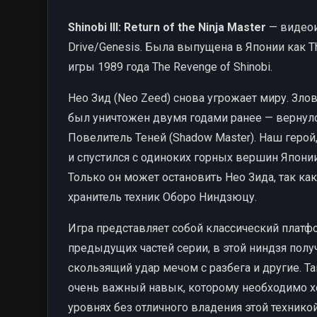
Shinobi III: Return of the Ninja Master
— видеои
Drive/Genesis. Была выпущена в Японии как T
игры 1989 года The Revenge of Shinobi.
Нео Зид (Neo Zeed) снова угрожает миру. Зло
был уничтожен двумя годами ранее — вернул
Повелитель Теней (Shadow Master). Наш герой
и спустился с одиноких горных вершин Японии
Только он может остановить Нео Зида, так ка
хранитель техник Оборо Ниндзюцу.
Игра представляет собой классический платфо
предыдущих частей серии, в этой ниндзя полу
скользящий удар мечом с разбега и другие. Т
очень важный навык, которому необходимо хо
уровнях без отличного владения этой техникой