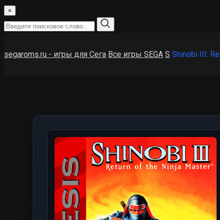
×
segaroms.ru - игры для Сега
Все игры SEGA
S
Shinobi III: R