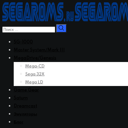
Перейти
к
контенту
SG-1000
Master System/Mark III
MegaDrive/Genesis
Mega-CD
Sega 32X
Mega LD
Game Gear
Saturn
Dreamcast
Эмуляторы
Блог