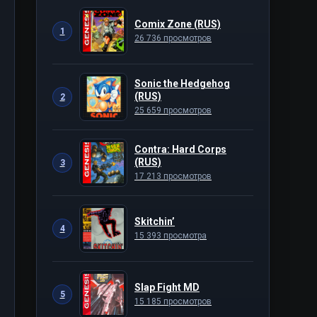
Comix Zone (RUS)
1
26 736 просмотров
Sonic the Hedgehog
(RUS)
2
25 659 просмотров
Contra: Hard Corps
(RUS)
3
17 213 просмотров
Skitchin’
4
15 393 просмотра
Slap Fight MD
5
15 185 просмотров