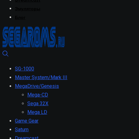
Dreamcast
Эмуляторы
Блог
SG-1000
Master System/Mark III
MegaDrive/Genesis
Mega-CD
Sega 32X
Mega LD
Game Gear
Saturn
Dreamcast