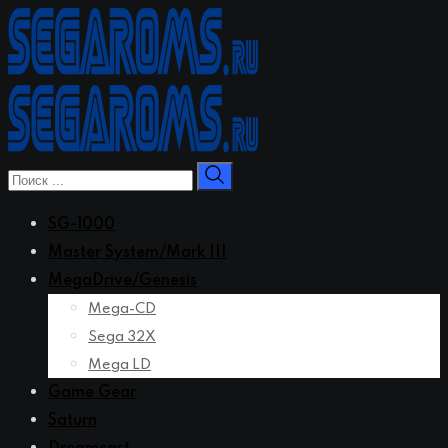
Перейти
к
контенту
SG-1000
Master System/Mark III
MegaDrive/Genesis
Mega-CD
Sega 32X
Mega LD
Game Gear
Saturn