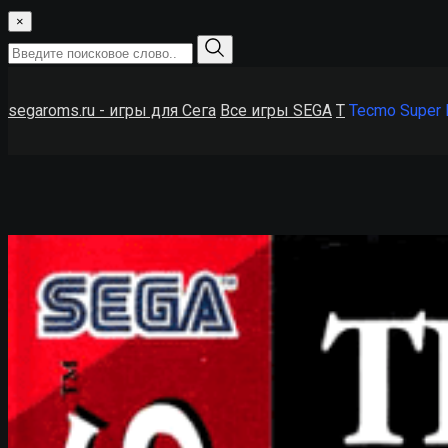
×
segaroms.ru - игры для Сега
Все игры SEGA
T
Tecmo Super B