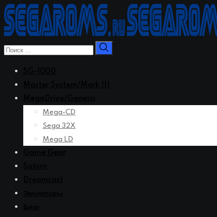
Перейти
к
контенту
SG-1000
Master System/Mark III
MegaDrive/Genesis
Mega-CD
Sega 32X
Mega LD
Game Gear
Saturn
Dreamcast
Эмуляторы
Блог